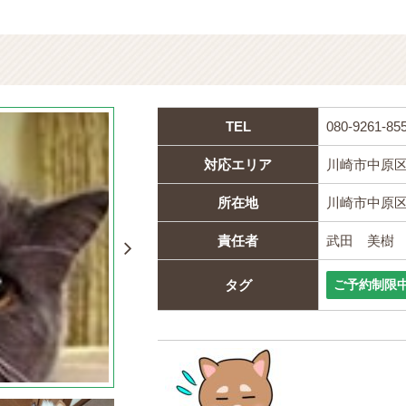
TEL
080-9261-85
対応エリア
川崎市中原
所在地
川崎市中原区
責任者
武田 美樹
タグ
ご予約制限