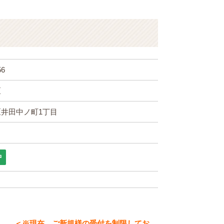
56
区
井田中ノ町1丁目
中
＜※現在、ご新規様の受付を制限してお