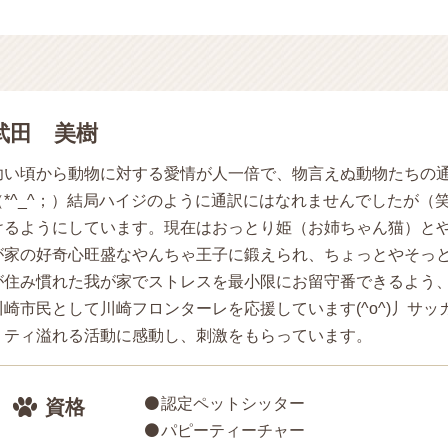
武田 美樹
幼い頃から動物に対する愛情が人一倍で、物言えぬ動物たちの
（*^_^；）結局ハイジのように通訳にはなれませんでしたが
けるようにしています。現在はおっとり姫（お姉ちゃん猫）と
が家の好奇心旺盛なやんちゃ王子に鍛えられ、ちょっとやそっとの
が住み慣れた我が家でストレスを最小限にお留守番できるよう
川崎市民として川崎フロンターレを応援しています(^o^)丿サ
リティ溢れる活動に感動し、刺激をもらっています。
認定ペットシッター
資格
パピーティーチャー