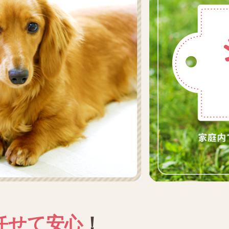
任せて安心
！