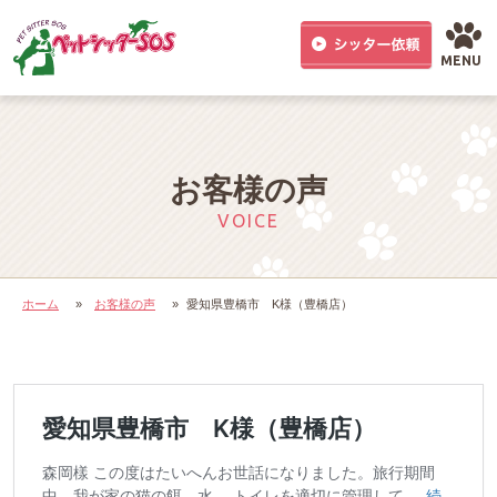
MENU
お客様の声
VOICE
ホーム
»
お客様の声
»
愛知県豊橋市 K様（豊橋店）
愛知県豊橋市 K様（豊橋店）
森岡樣 この度はたいへんお世話になりました。旅行期間
中、我が家の猫の餌、水、 トイレを適切に管理して …
続