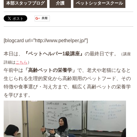
本部スタッフブログ
介護
ペットシッタースクール
[blogcard url=”http://www.pethelper.jp/”]
本日は、
『ペットヘルパー1級講座』
の最終日です。
（講座
詳細は
こちら
）
午前中は
「高齢ペットの栄養学」
で、老犬や老猫になると
生じられる生理的変化から高齢期用のペットフード、その
特徴や食事選び・与え方まで、幅広く高齢ペットの栄養学
を学びます。