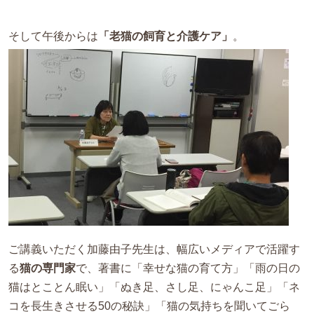
そして午後からは
「老猫の飼育と介護ケア」
。
ご講義いただく加藤由子先生は、幅広いメディアで活躍す
る
猫の専門家
で、著書に「幸せな猫の育て方」「雨の日の
猫はとことん眠い」「ぬき足、さし足、にゃんこ足」「ネ
コを長生きさせる50の秘訣」「猫の気持ちを聞いてごら