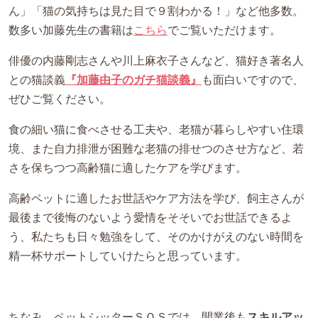
ん」「猫の気持ちは見た目で９割わかる！」など他多数。
数多い加藤先生の書籍は
こちら
でご覧いただけます。
俳優の内藤剛志さんや川上麻衣子さんなど、猫好き著名人
との猫談義
『加藤由子のガチ猫談義』
も面白いですので、
ぜひご覧ください。
食の細い猫に食べさせる工夫や、老猫が暮らしやすい住環
境、また自力排泄が困難な老猫の排せつのさせ方など、若
さを保ちつつ高齢猫に適したケアを学びます。
高齢ペットに適したお世話やケア方法を学び、飼主さんが
最後まで後悔のないよう愛情をそそいでお世話できるよ
う、私たちも日々勉強をして、そのかけがえのない時間を
精一杯サポートしていけたらと思っています。
ちなみ、ペットシッターＳＯＳでは、開業後も
スキルアッ