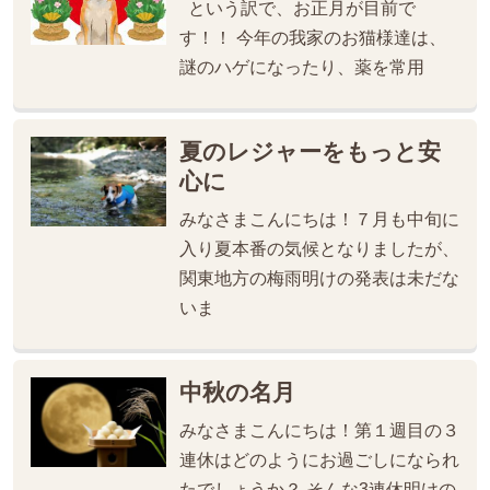
という訳で、お正月が目前で
す！！ 今年の我家のお猫様達は、
謎のハゲになったり、薬を常用
夏のレジャーをもっと安
心に
みなさまこんにちは！７月も中旬に
入り夏本番の気候となりましたが、
関東地方の梅雨明けの発表は未だな
いま
中秋の名月
みなさまこんにちは！第１週目の３
連休はどのようにお過ごしになられ
たでしょうか？ そんな3連休明けの