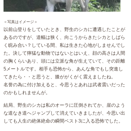
＜写真はイメージ＞
以前山登りをしていたとき、野生のシカに遭遇したことが
あるのですが、道幅は狭く、向こうからきたシカとしばら
く睨み合い？している間、私は生きた心地がしませんでし
た。決して獰猛な動物ではないとはいえ、顔の高さは人間
の胸くらいあり、頭には立派な角が生えていて、その距離
5メートルです。相手も恐怖から、あんな角でもし突進し
てきたら・・と思うと、膝ががくがく震えましたね。
名誉の為に付け加えると、今思うとあれは武者震いだった
のかもしれませんが。
結局、野生のシカは私のオーラに圧倒されてか、崖のよう
な道なき道へジャンプして消えていきましたが、今思い出
しても人生の絶体絶命の瞬間ベスト3に入る恐怖でした。