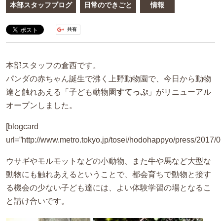
本部スタッフブログ
日常のできごと
情報
本部スタッフの倉西です。
パンダの赤ちゃん誕生で沸く上野動物園で、今日から動物
達と触れあえる「子ども動物園
すてっぷ
」がリニューアル
オープンしました。
[blogcard
url=”http://www.metro.tokyo.jp/tosei/hodohappyo/press/2017/0
ウサギやモルモットなどの小動物、また牛や馬など大型な
動物にも触れあえるということで、都会育ちで動物と接す
る機会の少ない子ども達には、よい体験学習の場となるこ
と請け合いです。