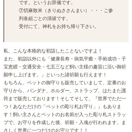
です。というお辞儀です。
⑦切麻散米（きりぬささんまい）・・・ご参
列各組ごとの清祓です。
受付にて、神札をお持ち帰り下さい。
私、こんな本格的な初詣したことないですよ！
また、初詣以外にも「健康長寿・病気平癒・手術成功・子
宝恵綬・交通安全・七五三など飼い主様の趣旨に沿い御祈
願申し上げます。」といった諸祈願も行えます！
もちろん、ペットの御守りも販売していまして、定番のお
守りから、バンダナ、ホルダー、ストラップ、はたまた護
符まで販売しております！そしてそして、『世界でただ一
つ！あなただけの「ペットの彫り札お守り」』もありま
す！飼い主さんとペットのお名前が入った彫り札ストラッ
プで、お守りを作成した後、祈願・入魂が行われます。ま
さしく世界に一つだけのお守りです！！