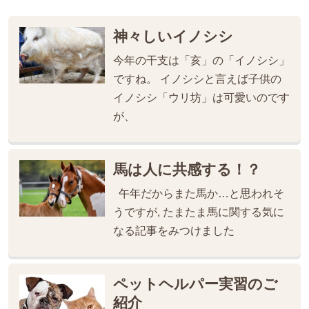
神々しいイノシシ
今年の干支は「亥」の「イノシシ」
ですね。 イノシシと言えば子供の
イノシシ「ウリ坊」は可愛いのです
が、
馬は人に共感する！？
午年だからまた馬か…と思われそ
うですが, たまたま馬に関する気に
なる記事をみつけました
ペットヘルパー実習のご
紹介