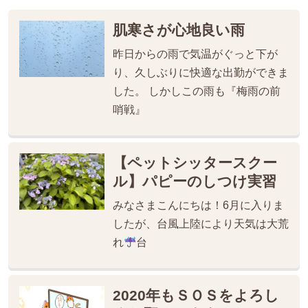
肌寒さが心地良い雨
昨日からの雨で気温がぐっと下が
り、久しぶりに快適な出勤ができま
した。 しかしこの雨も『梅雨の前
哨戦』
【ペットシッタースクー
ル】パピーのしつけ実習
みなさまこんにちは！6月に入りま
したが、台風上陸により天気は大荒
れ
台
2020年もＳＯＳをよろし