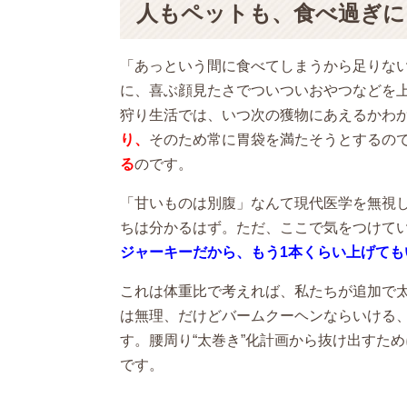
人もペットも、食べ過ぎに
「あっという間に食べてしまうから足りな
に、喜ぶ顔見たさでついついおやつなどを
狩り生活では、いつ次の獲物にあえるかわ
り、
そのため常に胃袋を満たそうとするの
る
のです。
「甘いものは別腹」なんて現代医学を無視
ちは分かるはず。ただ、ここで気をつけて
ジャーキーだから、もう1本くらい上げても
これは体重比で考えれば、私たちが追加で
は無理、だけどバームクーヘンならいける
す。腰周り“太巻き”化計画から抜け出すた
です。