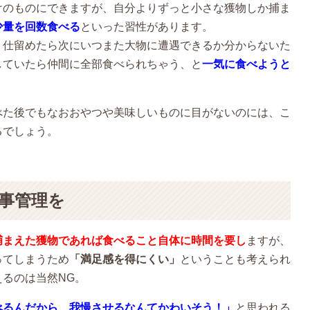
けのものにできますが、自分よりずっと小さな獲物しか捕ま
少量を回数食べる
といった習性があります。
、仕留めたら次にいつまた大物に遭遇できるか分からないた
していたら仲間に全部食べられちゃう、と
一気に食べようと
べた後でもなおおやつや美味しいものに目がないのには、こ
るでしょう。
事管理を
捕まえた獲物であれば食べること自体に時間を要し
ますが、
ってしまうため
「満足感を得にくい」
ということも考えられ
るのは当然NG。
べるんだから、我慢させるなんてかわいそう！」
と思われる