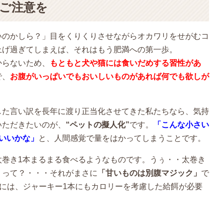
ご注意を
いのかしら？」目をくりくりさせながらオカワリをせがむコ
上げ過ぎてしまえば、それはもう肥満への第一歩。
からないため、
もともと犬や猫には食いだめする習性があ
で、
お腹がいっぱいでもおいしいものがあれば何でも欲しが
した言い訳を長年に渡り正当化させてきた私たちなら、気持
いただきたいのが、
“ペットの擬人化”
です。
「こんな小さい
いいかな」
と、人間感覚で量をはかってしまうことです。
太巻き1本まるまる食べるようなものです。うぅ・・太巻き
、って？・・・それがまさに
「甘いものは別腹マジック」
で
めには、ジャーキー1本にもカロリーを考慮した給餌が必要