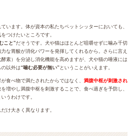
れています。体が資本の私たちペットシッターにおいても、
気をつけたいところです。
むこと”
だそうです。犬や猫はほとんど咀嚼せずに噛み千切
強力な胃酸が消化パワーを発揮してくれるから。さらに言え
化酵素）を分泌し消化機能を高めますが、犬や猫の唾液には
もの以外は
“噛む必要が無い”
ということがいえます。
胃が食べ物で満たされたからではなく、
満腹中枢が刺激され
数を増やし満腹中枢を刺激することで、食べ過ぎを予防し、
というわけです。
れだけ大きく異なります。