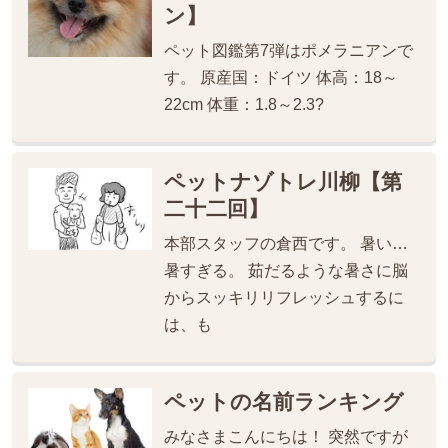
ン】
ペット図鑑第7弾はポメラニアンで
す。 原産国：ドイツ 体高：18～
22cm 体重：1.8～2.3?
ペットナゾトレ川柳【第
二十二回】
本部スタッフの倉西です。 暑い…
暑すぎる。 茹だるような暑さに脳
からスッキリリフレッシュするに
は、も
ペットの名前ランキング
みなさまこんにちは！ 突然ですが