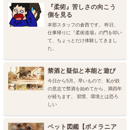
『柔術』苦しさの向こう
側を見る
本部スタッフの倉西です。 昨日、
仕事帰りに『柔術道場』の門を叩い
て、ちょっとだけ体験してきまし
た。
禁酒と疑似と本能と遊び
今日から5月。早いもので、私が鉄
の意志で禁酒を始めてから、満四年
が経ちます。 習慣、環境とは恐ろ
しい
ペット図鑑【ポメラニア