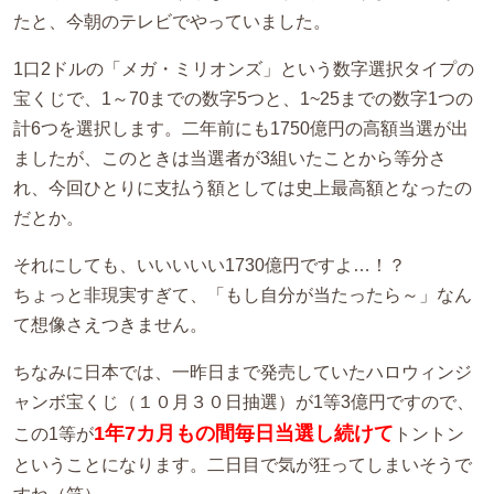
たと、今朝のテレビでやっていました。
1口2ドルの「メガ・ミリオンズ」という数字選択タイプの
宝くじで、1～70までの数字5つと、1~25までの数字1つの
計6つを選択します。二年前にも1750億円の高額当選が出
ましたが、このときは当選者が3組いたことから等分さ
れ、今回ひとりに支払う額としては史上最高額となったの
だとか。
それにしても、いいいいい1730億円ですよ…！？
ちょっと非現実すぎて、「もし自分が当たったら～」なん
て想像さえつきません。
ちなみに日本では、一昨日まで発売していたハロウィンジ
ャンボ宝くじ（１０月３０日抽選）が1等3億円ですので、
1年7カ月もの間毎日当選し続けて
この1等が
トントン
ということになります。二日目で気が狂ってしまいそうで