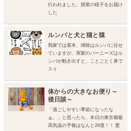
行われました。授業の様子をお届け
した
ルンバと犬と猫と猿
我家では基本、掃除はルンバに任せ
ていますが、実家のバーニーズはル
ンバが動き出すと、ことごとく鼻で
スイ
体からの大きなお便り～
後日談～
「過ごしやすい季節になったな
ぁ。」と思ったら、本日の東京都最
高気温の予報はなんと28度！！ 驚