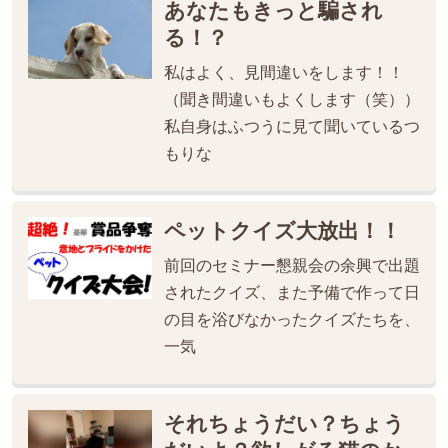
あなたもきっと騙され
る！？
私はよく、見間違いをします！！
（聞き間違いもよくします（笑））
私自身はふつうに見て聞いているつ
もりな
ペットクイズ大放出！！
前回のセミナー懇親会の余興で出題
されたクイズ、また予備で作って日
の目を浴びなかったクイズたちを、
一気
それちょうだい？ちょう