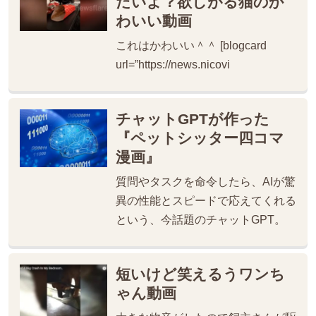
だいよ？欲しがる猫のか
わいい動画
これはかわいい＾＾ [blogcard
url=”https://news.nicovi
チャットGPTが作った
『ペットシッター四コマ
漫画』
質問やタスクを命令したら、AIが驚
異の性能とスピードで応えてくれる
という、今話題のチャットGPT。
短いけど笑えるうワンち
ゃん動画