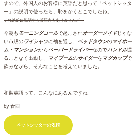
すので、外国人のお客様に英語だと思って「ペットシッタ
ー」の説明で使ったら、恥をかくとこでしたね。
それ以前に説明する英語力もありませんが‥
今朝も
モーニングコール
で起こされ
オーダーメイド
じゃな
い市販の
ワイシャツ
に袖を通し、
ベッドタウン
の
マイホー
ム・マンション
から
ペーパードライバー
なので
ハンドル
握
ることなく出勤し、
マイブーム
の
サイダー
を
マグカップ
で
飲みながら、そんなことを考えていました。
和製英語って、こんなにあるんですね。
by 倉西
ペットシッターの依頼