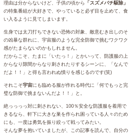
理由は分からないけど、子供の頃から
「スズメバチ駆除」
の特集番組が大好きで、やっていると必ず目を止めて、食
い入るように見てしまいます。
生身では太刀打ちできない恐怖の対象、敵意むき出しのそ
の凶暴な群れに、宇宙服のような完全防御で挑むワクワク
感がたまらないのかもしれません。
だからこそ、たまに「いたっ！」とかいって、防護服の上
からなり隙間からなり刺されたりするシーンに、「なんで
だよ！！」と得も言われぬ憤りを感じるのです(笑)
それこそ
宇宙
にも臨める服が作れる時代に「何でもっと完
璧な防御で挑まないんだよ！！」と。
絶っっっっ対に刺されない、100％安全な防護服を着用で
きるなら、軒下に大きな巣を作られ困っている人々のため
にも、一度は勇気を振り絞って戦ってみたい。
そんな夢を抱いていましたが、この記事を読んで、自分の