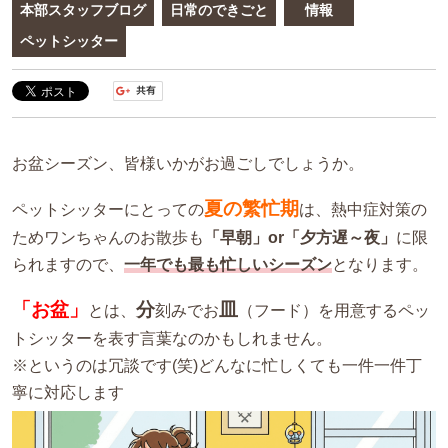
本部スタッフブログ
日常のできごと
情報
ペットシッター
お盆シーズン、皆様いかがお過ごしでしょうか。
夏の繁忙期
ペットシッターにとっての
は、熱中症対策の
ためワンちゃんのお散歩も
「早朝」or「夕方遅～夜」
に限
られますので、
一年でも最も忙しいシーズン
となります。
「お盆」
分
皿
とは、
刻みでお
（フード）を用意するペッ
トシッターを表す言葉なのかもしれません。
※というのは冗談です(笑)どんなに忙しくても一件一件丁
寧に対応します