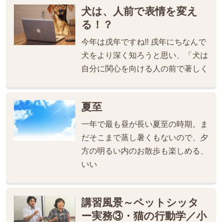
犬は、人前で表情を変え
る！？
今年は戌年ですね!! 戌年にちなんで
犬をより深く知ろうと思い、「犬は
自分に関心を向ける人の前で著しく
夏至
一年で最も昼が長い夏至の時期。ま
だそこまで蒸し暑くもないので、夕
方の明るい内のお散歩も楽しめる、
いい
講習風景～ペットシッタ
ー実務③・猫の行動学／小