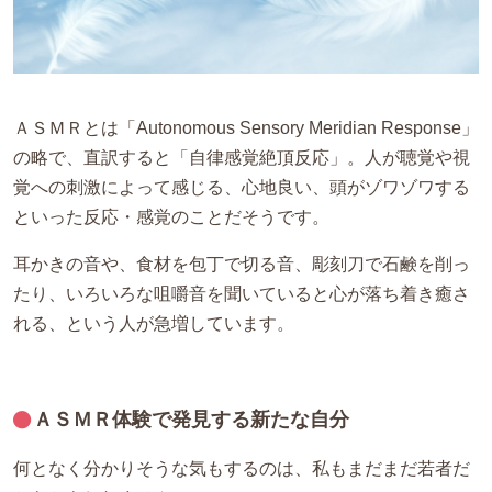
ＡＳＭＲとは「Autonomous Sensory Meridian Response」
の略で、直訳すると「自律感覚絶頂反応」。人が聴覚や視
覚への刺激によって感じる、心地良い、頭がゾワゾワする
といった反応・感覚のことだそうです。
耳かきの音や、食材を包丁で切る音、彫刻刀で石鹸を削っ
たり、いろいろな咀嚼音を聞いていると心が落ち着き癒さ
れる、という人が急増しています。
ＡＳＭＲ体験で発見する新たな自分
何となく分かりそうな気もするのは、私もまだまだ若者だ