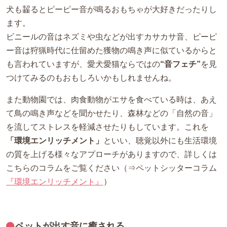
犬も齧るとピーピー音が鳴るおもちゃが大好きだったりし
ます。
ビニールの音はネズミや虫などが出すカサカサ音、ピーピ
ー音は狩猟時代に仕留めた獲物の鳴き声に似ているからと
も言われていますが、愛犬愛猫ならではの
“音フェチ”
を見
つけてみるのもおもしろいかもしれませんね。
また動物園では、肉食動物がエサを食べている時は、あえ
て鳥の鳴き声などを聞かせたり、森林などの「自然の音」
を流してストレスを軽減させたりもしています。これを
「環境エンリッチメント」
といい、聴覚以外にも生活環境
の質を上げる様々なアプローチがありますので、詳しくは
こちらのコラムをご覧ください（⇒ペットシッターコラム
『環境エンリッチメント』
）
ペットが出す音に癒される