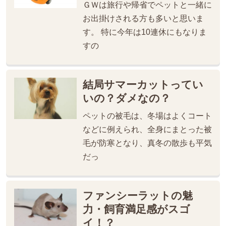
ＧＷは旅行や帰省でペットと一緒に
お出掛けされる方も多いと思いま
す。 特に今年は10連休にもなりま
すの
結局サマーカットってい
いの？ダメなの？
ペットの被毛は、冬場はよくコート
などに例えられ、全身にまとった被
毛が防寒となり、真冬の散歩も平気
だっ
ファンシーラットの魅
力・飼育満足感がスゴ
イ！？