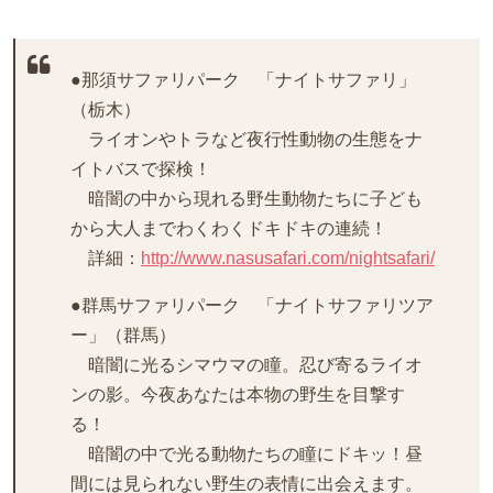
●那須サファリパーク 「ナイトサファリ」
（栃木）
ライオンやトラなど夜行性動物の生態をナ
イトバスで探検！
暗闇の中から現れる野生動物たちに子ども
から大人までわくわくドキドキの連続！
詳細：
http://www.nasusafari.com/nightsafari/
●群馬サファリパーク 「ナイトサファリツア
ー」（群馬）
暗闇に光るシマウマの瞳。忍び寄るライオ
ンの影。今夜あなたは本物の野生を目撃す
る！
暗闇の中で光る動物たちの瞳にドキッ！昼
間には見られない野生の表情に出会えます。