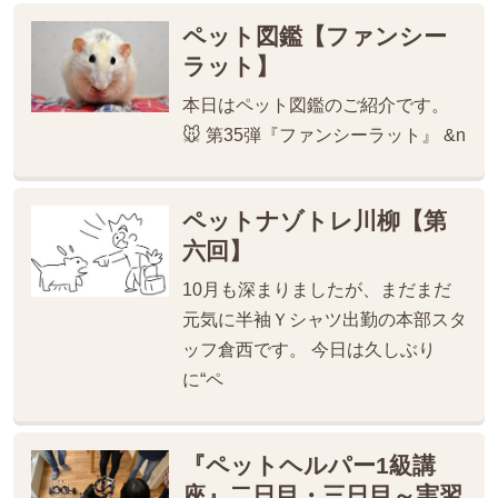
ペット図鑑【ファンシー
ラット】
本日はペット図鑑のご紹介です。
🐭 第35弾『ファンシーラット』 &n
ペットナゾトレ川柳【第
六回】
10月も深まりましたが、まだまだ
元気に半袖Ｙシャツ出勤の本部スタ
ッフ倉西です。 今日は久しぶり
に“ペ
『ペットヘルパー1級講
座』二日目・三日目～実習