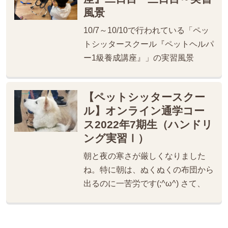
風景
10/7～10/10で行われている「ペッ
トシッタースクール『ペットヘルパ
ー1級養成講座』」の実習風景
【ペットシッタースクー
ル】オンライン通学コー
ス2022年7期生（ハンドリ
ング実習Ⅰ）
朝と夜の寒さが厳しくなりました
ね。特に朝は、ぬくぬくの布団から
出るのに一苦労です(;^ω^) さて、